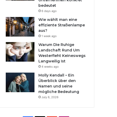
Unternehmen konkret
bedeutet
6 days ago
Wie wählt man eine
effiziente Straßenlampe
aus?
1 week ago
Warum Die Ruhige
Landschaft Rund Um
Westerfleht Keineswegs
Langweilig Ist
4 weeks ago
Molly Kendall – Ein
Überblick über den
Namen und seine
mögliche Bedeutung
July 6, 2026