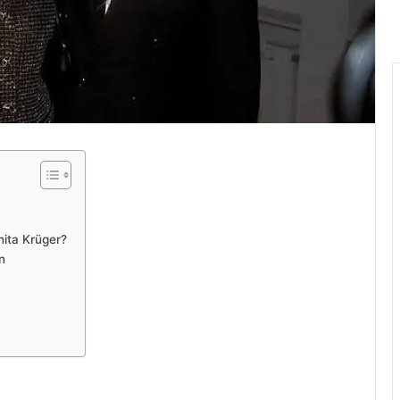
nita Krüger?
n