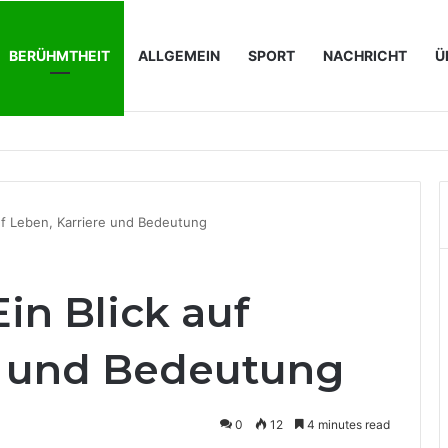
BERÜHMTHEIT
ALLGEMEIN
SPORT
NACHRICHT
Ü
perations für IT-Unternehmen konkret bedeutet
auf Leben, Karriere und Bedeutung
Ein Blick auf
e und Bedeutung
0
12
4 minutes read