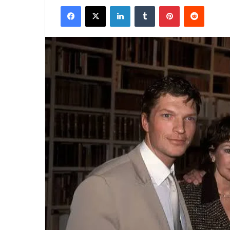
Facebook
X
LinkedIn
Tumblr
Pinterest
Reddit