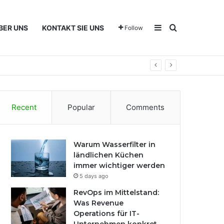
Sidebar
Search for
BER UNS
KONTAKT SIE UNS
Follow
Recent
Popular
Comments
Warum Wasserfilter in
ländlichen Küchen
immer wichtiger werden
5 days ago
RevOps im Mittelstand:
Was Revenue
Operations für IT-