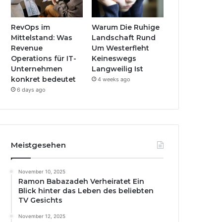
RevOps im
Warum Die Ruhige
Mittelstand: Was
Landschaft Rund
Revenue
Um Westerfleht
Operations für IT-
Keineswegs
Unternehmen
Langweilig Ist
konkret bedeutet
4 weeks ago
6 days ago
Meistgesehen
November 10, 2025
Ramon Babazadeh Verheiratet Ein
Blick hinter das Leben des beliebten
TV Gesichts
November 12, 2025