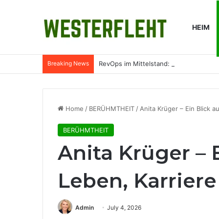
HEIM
Breaking News
RevOps im Mittelstand: Was Revenue O
Home
/
BERÜHMTHEIT
/
Anita Krüger – Ein Blick 
BERÜHMTHEIT
Anita Krüger – 
Leben, Karrier
Admin
July 4, 2026