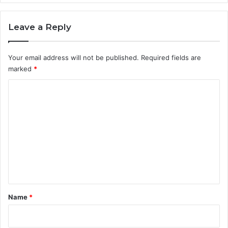
Leave a Reply
Your email address will not be published.
Required fields are
marked
*
C
o
m
m
e
n
t
*
Name
*