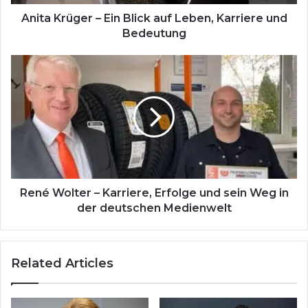
und
Bedeutung
Anita Krüger – Ein Blick auf Leben, Karriere und
Bedeutung
René
Wolter
–
Karriere,
Erfolge
und
sein
Weg
in
der
René Wolter – Karriere, Erfolge und sein Weg in
deutschen
der deutschen Medienwelt
Medienwelt
Related Articles