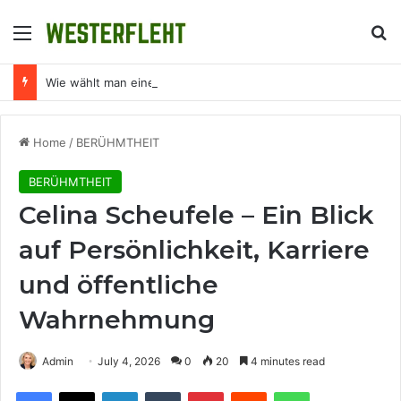
Menu
Se
Wie wählt man eine effiziente Straßenlampe aus?
Home
/
BERÜHMTHEIT
BERÜHMTHEIT
Celina Scheufele – Ein Blick
auf Persönlichkeit, Karriere
und öffentliche
Wahrnehmung
Admin
July 4, 2026
0
20
4 minutes read
Facebook
X
LinkedIn
Tumblr
Pinterest
Reddit
WhatsApp