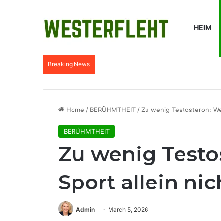
HEIM
Breaking News
Warum Wasserfilter in ländlichen Küch
Home
/
BERÜHMTHEIT
/
Zu wenig Testosteron: Wen
BERÜHMTHEIT
Zu wenig Testo
Sport allein ni
Admin
March 5, 2026