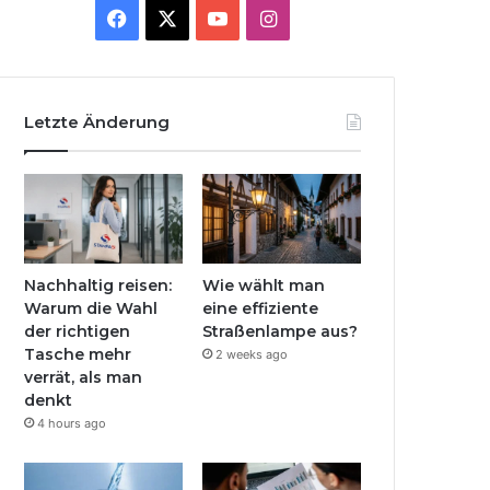
Facebook
X
YouTube
Instagram
Letzte Änderung
Nachhaltig reisen:
Wie wählt man
Warum die Wahl
eine effiziente
der richtigen
Straßenlampe aus?
Tasche mehr
2 weeks ago
verrät, als man
denkt
4 hours ago