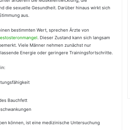
t unter anderem die Muskelentwicklung, die
nd die sexuelle Gesundheit. Darüber hinaus wirkt sich
 Stimmung aus.
 einen bestimmten Wert, sprechen Ärzte von
estosteronmangel
. Dieser Zustand kann sich langsam
nbemerkt. Viele Männer nehmen zunächst nur
assende Energie oder geringere Trainingsfortschritte.
in:
tungsfähigkeit
es Bauchfett
gsschwankungen
en können, ist eine medizinische Untersuchung