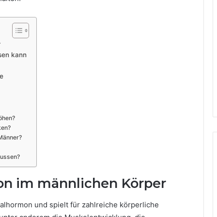
r
sen kann
e
höhen?
ken?
 Männer?
lussen?
ron im männlichen Körper
alhormon und spielt für zahlreiche körperliche