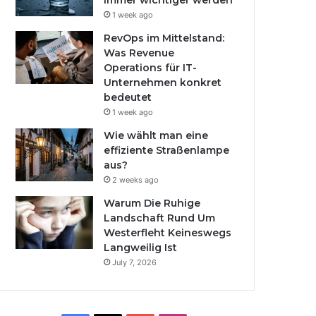
immer wichtiger werden
1 week ago
RevOps im Mittelstand:
Was Revenue
Operations für IT-
Unternehmen konkret
bedeutet
1 week ago
Wie wählt man eine
effiziente Straßenlampe
aus?
2 weeks ago
Warum Die Ruhige
Landschaft Rund Um
Westerfleht Keineswegs
Langweilig Ist
July 7, 2026