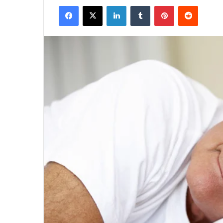
Facebook
X
LinkedIn
Tumblr
Pinterest
Reddit