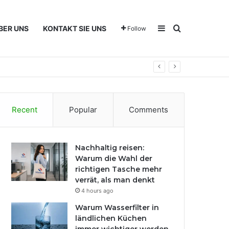
Sidebar
Search for
BER UNS
KONTAKT SIE UNS
Follow
Recent
Popular
Comments
Nachhaltig reisen:
Warum die Wahl der
richtigen Tasche mehr
verrät, als man denkt
4 hours ago
Warum Wasserfilter in
ländlichen Küchen