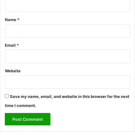
t
*
Name
*
Email
*
Website
Save my name, email, and website in this browser for the next
time I comment.