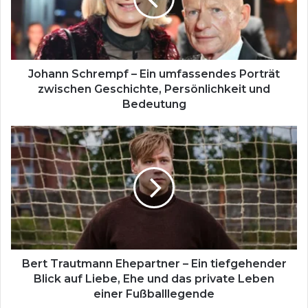
umfassendes
Porträt
zwischen
Geschichte,
Persönlichkeit
und
Johann Schrempf – Ein umfassendes Porträt
Bedeutung
zwischen Geschichte, Persönlichkeit und
Bedeutung
Bert
Trautmann
Ehepartner
–
Ein
tiefgehender
Blick
auf
Liebe,
Ehe
Bert Trautmann Ehepartner – Ein tiefgehender
und
Blick auf Liebe, Ehe und das private Leben
das
einer Fußballlegende
private