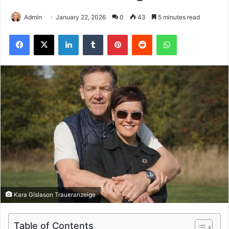
Admin
January 22, 2026
0
43
5 minutes read
Facebook
X
LinkedIn
Tumblr
Pinterest
Reddit
WhatsApp
Kara Gíslason Traueranzeige
Table of Contents