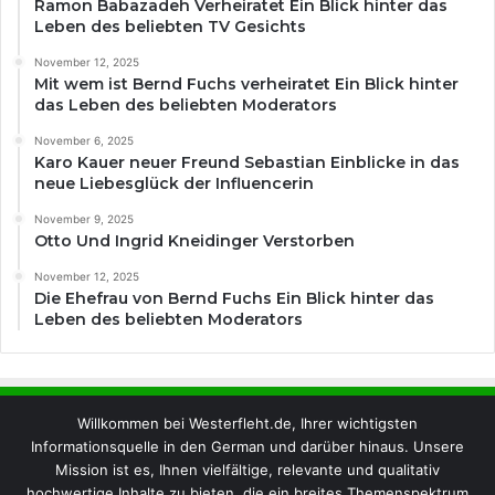
Ramon Babazadeh Verheiratet Ein Blick hinter das
Leben des beliebten TV Gesichts
November 12, 2025
Mit wem ist Bernd Fuchs verheiratet Ein Blick hinter
das Leben des beliebten Moderators
November 6, 2025
Karo Kauer neuer Freund Sebastian Einblicke in das
neue Liebesglück der Influencerin
November 9, 2025
Otto Und Ingrid Kneidinger Verstorben
November 12, 2025
Die Ehefrau von Bernd Fuchs Ein Blick hinter das
Leben des beliebten Moderators
Willkommen bei Westerfleht.de, Ihrer wichtigsten
Informationsquelle in den German und darüber hinaus. Unsere
Mission ist es, Ihnen vielfältige, relevante und qualitativ
hochwertige Inhalte zu bieten, die ein breites Themenspektrum