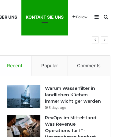
Sidebar
Search for
BER UNS
KONTAKT SIE UNS
Follow
Recent
Popular
Comments
Warum Wasserfilter in
ländlichen Küchen
immer wichtiger werden
5 days ago
RevOps im Mittelstand:
Was Revenue
Operations für IT-