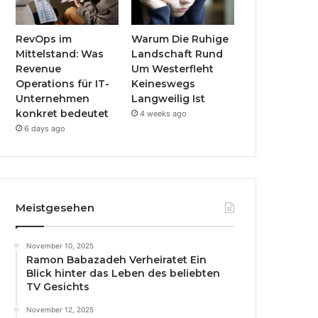
RevOps im
Warum Die Ruhige
Mittelstand: Was
Landschaft Rund
Revenue
Um Westerfleht
Operations für IT-
Keineswegs
Unternehmen
Langweilig Ist
konkret bedeutet
4 weeks ago
6 days ago
Meistgesehen
November 10, 2025
Ramon Babazadeh Verheiratet Ein
Blick hinter das Leben des beliebten
TV Gesichts
November 12, 2025