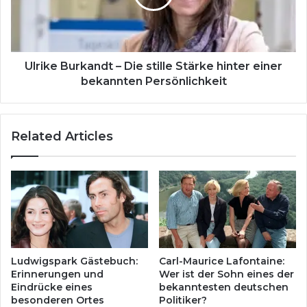
Stärke
hinter
einer
bekannten
Persönlichkeit
Ulrike Burkandt – Die stille Stärke hinter einer
bekannten Persönlichkeit
Related Articles
Ludwigspark Gästebuch:
Carl-Maurice Lafontaine:
Erinnerungen und
Wer ist der Sohn eines der
Eindrücke eines
bekanntesten deutschen
besonderen Ortes
Politiker?