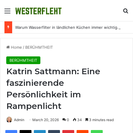
Menu
Se
Warum Wasserfilter in ländlichen Küchen immer wichtiger werden
Home
/
BERÜHMTHEIT
BERÜHMTHEIT
Katrin Sattmann: Eine
faszinierende
Persönlichkeit im
Rampenlicht
Admin
March 20, 2026
0
34
3 minutes read
Facebook
X
LinkedIn
Tumblr
Pinterest
Reddit
WhatsApp