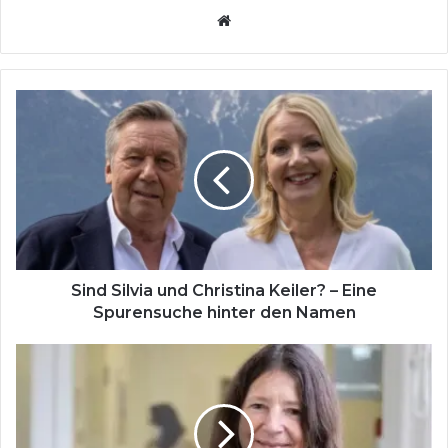
Website
Sind
Silvia
und
Christina
Keiler?
–
Eine
Spurensuche
hinter
den
Sind Silvia und Christina Keiler? – Eine
Namen
Spurensuche hinter den Namen
Ulrike
Burkandt
–
Die
stille