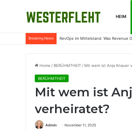
HEIM
Breaking News
RevOps im Mittelstand: Was Revenue O
Home
/
BERÜHMTHEIT
/
Mit wem ist Anja Knauer v
BERÜHMTHEIT
Mit wem ist An
verheiratet?
Admin
November 11, 2025