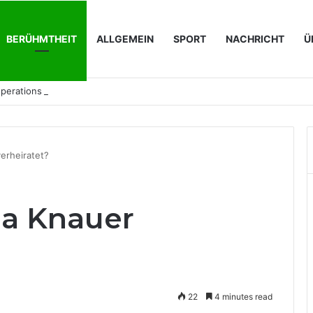
BERÜHMTHEIT
ALLGEMEIN
SPORT
NACHRICHT
Ü
perations für IT-Unternehmen konkret bedeutet
erheiratet?
ja Knauer
22
4 minutes read