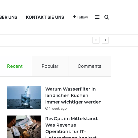
Sidebar
Search for
BER UNS
KONTAKT SIE UNS
Follow
Recent
Popular
Comments
Warum Wasserfilter in
ländlichen Küchen
immer wichtiger werden
1 week ago
RevOps im Mittelstand:
Was Revenue
Operations für IT-