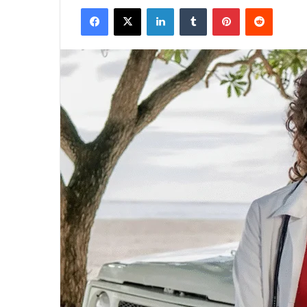
Facebook
X
LinkedIn
Tumblr
Pinterest
Reddit