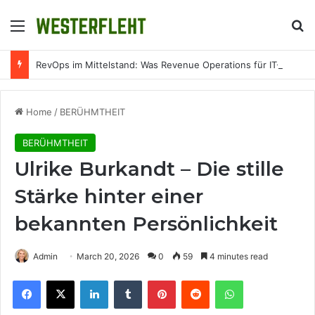
Menu
Se
RevOps im Mittelstand: Was Revenue Operations für IT-Unternehmen konkret bedeutet
Home
/
BERÜHMTHEIT
BERÜHMTHEIT
Ulrike Burkandt – Die stille
Stärke hinter einer
bekannten Persönlichkeit
Admin
March 20, 2026
0
59
4 minutes read
Facebook
X
LinkedIn
Tumblr
Pinterest
Reddit
WhatsApp