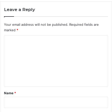
Leave a Reply
Your email address will not be published.
Required fields are
marked
*
C
o
m
m
e
n
t
*
Name
*