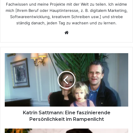
Fachwissen und meine Projekte mit der Welt zu teilen. Ich widme
mich [Ihrem Beruf oder Hauptinteresse, z. B. digitalem Marketing,
Softwareentwicklung, kreativem Schreiben usw.] und strebe
ständig danach, jeden Tag zu wachsen und zu lernen.
Website
Katrin
Sattmann:
Eine
faszinierende
Persönlichkeit
im
Rampenlicht
Katrin Sattmann: Eine faszinierende
Persönlichkeit im Rampenlicht
Carolin