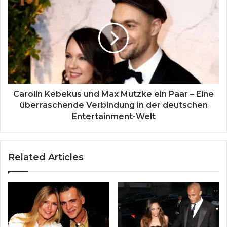
Kebekus
und
Max
Mutzke
ein
Paar
–
Eine
überraschende
Carolin Kebekus und Max Mutzke ein Paar – Eine
Verbindung
überraschende Verbindung in der deutschen
in
Entertainment-Welt
der
deutschen
Entertainment-
Related Articles
Welt