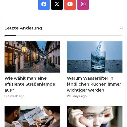
Facebook
X
YouTube
Instagram
Letzte Änderung
Wie wählt man eine
Warum Wasserfilter in
effiziente Straßenlampe
ländlichen Küchen immer
aus?
wichtiger werden
1 week ago
6 days ago