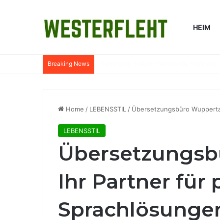
HEIM
Breaking News
Warum Wasserfilter in ländlichen Küch
Home
/
LEBENSSTIL
/
Übersetzungsbüro Wuppertal 
LEBENSSTIL
Übersetzungsb
Ihr Partner für 
Sprachlösunge