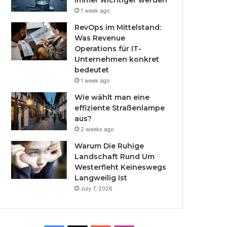
immer wichtiger werden
1 week ago
RevOps im Mittelstand:
Was Revenue
Operations für IT-
Unternehmen konkret
bedeutet
1 week ago
Wie wählt man eine
effiziente Straßenlampe
aus?
2 weeks ago
Warum Die Ruhige
Landschaft Rund Um
Westerfleht Keineswegs
Langweilig Ist
July 7, 2026