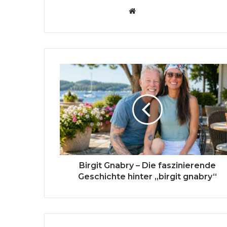
Website
Birgit
Gnabry
–
Die
faszinierende
Geschichte
hinter
„birgit
gnabry“
Birgit Gnabry – Die faszinierende
Geschichte hinter „birgit gnabry“