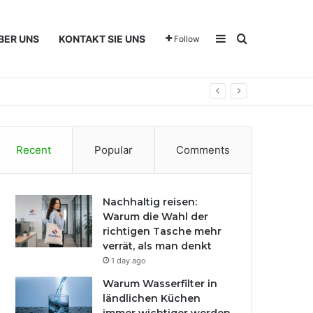
Sidebar
Search for
BER UNS
KONTAKT SIE UNS
Follow
Recent
Popular
Comments
Nachhaltig reisen:
Warum die Wahl der
richtigen Tasche mehr
verrät, als man denkt
1 day ago
Warum Wasserfilter in
ländlichen Küchen