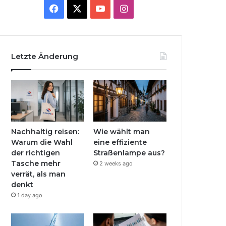
Facebook
X
YouTube
Instagram
Letzte Änderung
Nachhaltig reisen:
Wie wählt man
Warum die Wahl
eine effiziente
der richtigen
Straßenlampe aus?
Tasche mehr
2 weeks ago
verrät, als man
denkt
1 day ago