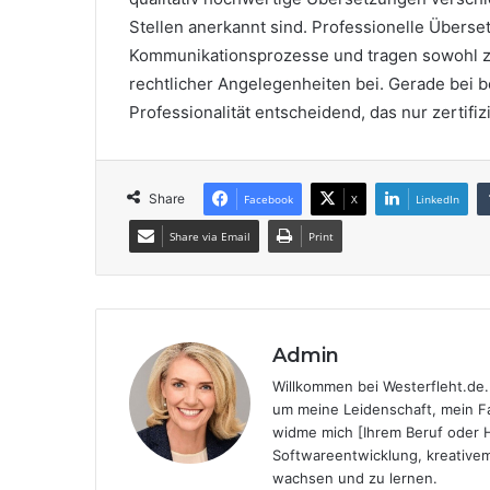
Stellen anerkannt sind. Professionelle Überse
Kommunikationsprozesse und tragen sowohl z
rechtlicher Angelegenheiten bei. Gerade bei 
Professionalität entscheidend, das nur zertif
Share
Facebook
X
LinkedIn
Share via Email
Print
Admin
Willkommen bei Westerfleht.de. 
um meine Leidenschaft, mein Fa
widme mich [Ihrem Beruf oder H
Softwareentwicklung, kreativem
wachsen und zu lernen.