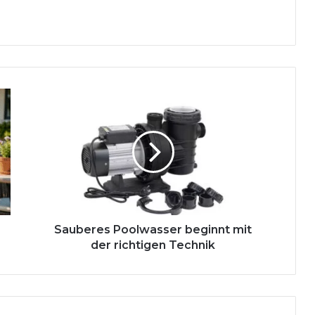
Sauberes
Poolwasser
beginnt
mit
der
richtigen
Technik
Sauberes Poolwasser beginnt mit
der richtigen Technik