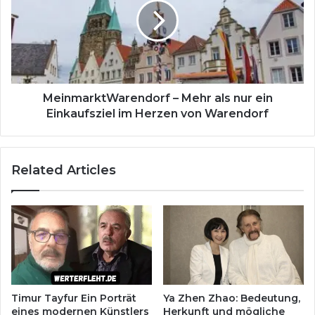
als
nur
ein
Einkaufsziel
im
Herzen
von
MeinmarktWarendorf – Mehr als nur ein
Warendorf
Einkaufsziel im Herzen von Warendorf
Related Articles
Timur Tayfur Ein Porträt
Ya Zhen Zhao: Bedeutung,
eines modernen Künstlers
Herkunft und mögliche