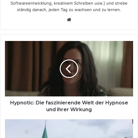
Softwareentwicklung, kreativem Schreiben usw.] und strebe
ständig danach, jeden Tag zu wachsen und zu lernen.
Website
Hypnotic:
Die
faszinierende
Welt
der
Hypnose
und
ihrer
Wirkung
Hypnotic: Die faszinierende Welt der Hypnose
und ihrer Wirkung
MeinmarktWarendorf
–
Mehr