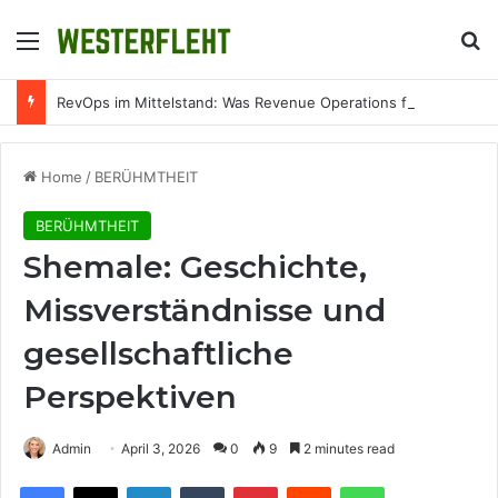
Menu
Se
RevOps im Mittelstand: Was Revenue Operations für IT-Unternehmen konkret bedeutet
Home
/
BERÜHMTHEIT
BERÜHMTHEIT
Shemale: Geschichte,
Missverständnisse und
gesellschaftliche
Perspektiven
Admin
April 3, 2026
0
9
2 minutes read
Facebook
X
LinkedIn
Tumblr
Pinterest
Reddit
WhatsApp