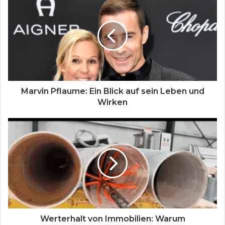
Pflaume:
Ein
Blick
auf
sein
Leben
und
Wirken
Marvin Pflaume: Ein Blick auf sein Leben und
Wirken
Werterhalt
von
Immobilien:
Warum
professionelle
Rohrreinigung
in
Hannover
essenziell
ist
Werterhalt von Immobilien: Warum