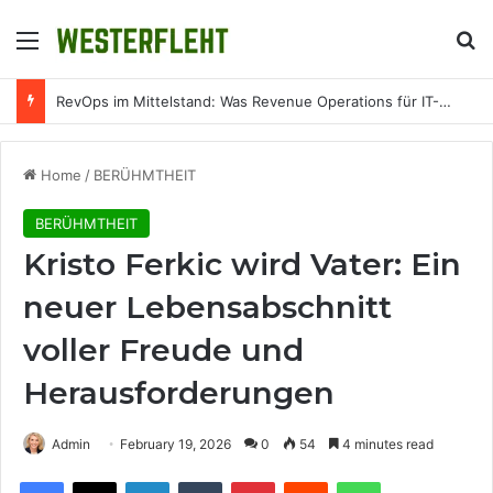
Menu
Se
RevOps im Mittelstand: Was Revenue Operations für IT-Unternehmen konkret bedeutet
Home
/
BERÜHMTHEIT
BERÜHMTHEIT
Kristo Ferkic wird Vater: Ein
neuer Lebensabschnitt
voller Freude und
Herausforderungen
Admin
February 19, 2026
0
54
4 minutes read
Facebook
X
LinkedIn
Tumblr
Pinterest
Reddit
WhatsApp