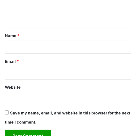
e
n
t
*
Name
*
Email
*
Website
Save my name, email, and website in this browser for the next
time I comment.