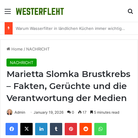
Menu
Se
RevOps im Mittelstand: Was Revenue Operations für IT-Unternehmen konkret bedeutet
Home
/
NACHRICHT
NACHRICHT
Marietta Slomka Brustkrebs
– Fakten, Gerüchte und die
Verantwortung der Medien
Admin
January 19, 2026
0
17
5 minutes read
Facebook
X
LinkedIn
Tumblr
Pinterest
Reddit
WhatsApp