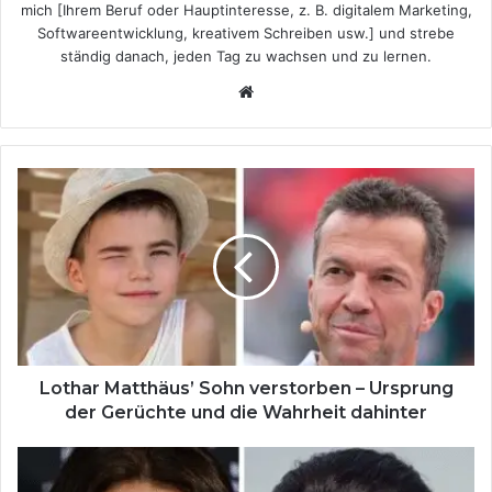
mich [Ihrem Beruf oder Hauptinteresse, z. B. digitalem Marketing,
Softwareentwicklung, kreativem Schreiben usw.] und strebe
ständig danach, jeden Tag zu wachsen und zu lernen.
Website
Lothar
Matthäus’
Sohn
verstorben
–
Ursprung
der
Gerüchte
und
die
Lothar Matthäus’ Sohn verstorben – Ursprung
Wahrheit
der Gerüchte und die Wahrheit dahinter
dahinter
Désirée
Nosbusch