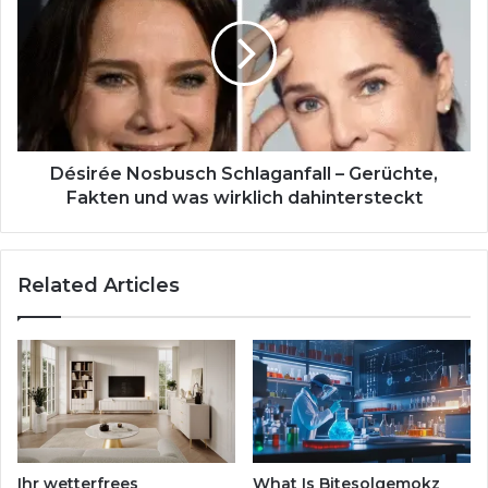
Schlaganfall
–
Gerüchte,
Fakten
und
was
wirklich
dahintersteckt
Désirée Nosbusch Schlaganfall – Gerüchte,
Fakten und was wirklich dahintersteckt
Related Articles
Ihr wetterfrees
What Is Bitesolgemokz