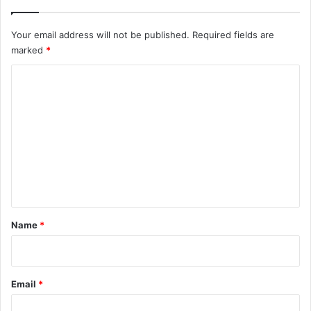
Your email address will not be published.
Required fields are
marked
*
C
o
m
m
e
n
t
*
Name
*
Email
*