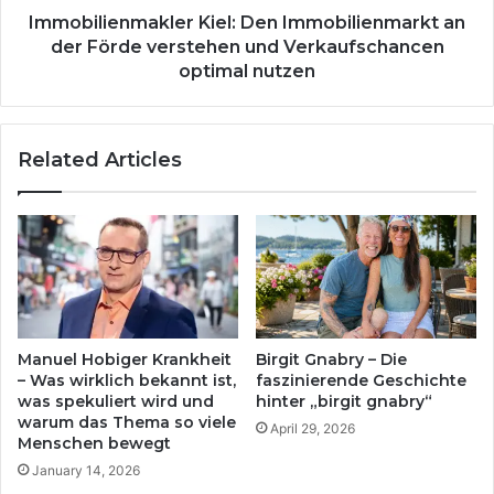
Verkaufschancen
Immobilienmakler Kiel: Den Immobilienmarkt an
optimal
der Förde verstehen und Verkaufschancen
nutzen
optimal nutzen
Related Articles
Manuel Hobiger Krankheit
Birgit Gnabry – Die
– Was wirklich bekannt ist,
faszinierende Geschichte
was spekuliert wird und
hinter „birgit gnabry“
warum das Thema so viele
April 29, 2026
Menschen bewegt
January 14, 2026