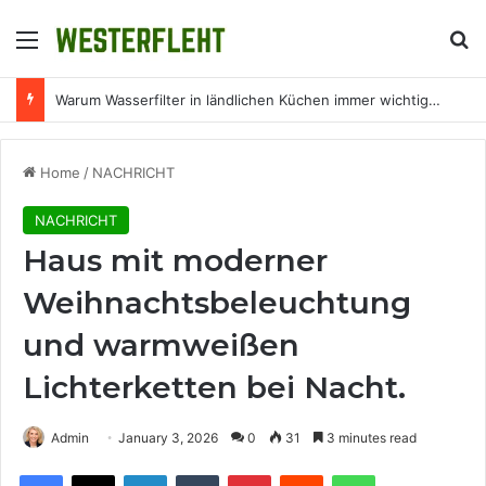
Menu
Se
Warum Wasserfilter in ländlichen Küchen immer wichtiger werden
Home
/
NACHRICHT
NACHRICHT
Haus mit moderner
Weihnachtsbeleuchtung
und warmweißen
Lichterketten bei Nacht.
Admin
January 3, 2026
0
31
3 minutes read
Facebook
X
LinkedIn
Tumblr
Pinterest
Reddit
WhatsApp