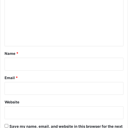
o
m
m
e
n
t
*
Name
*
Email
*
Website
Save my name, email, and website in this browser for the next