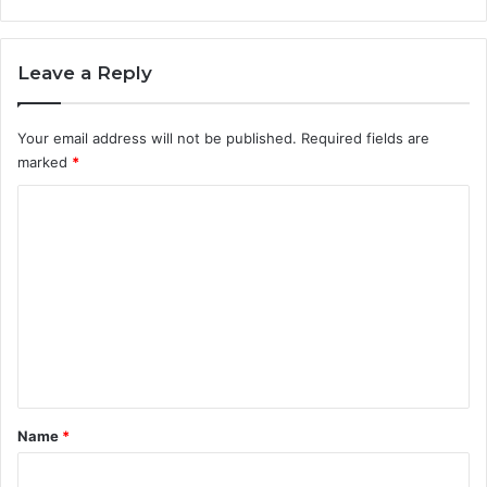
Leave a Reply
Your email address will not be published.
Required fields are
marked
*
C
o
m
m
e
n
t
*
Name
*