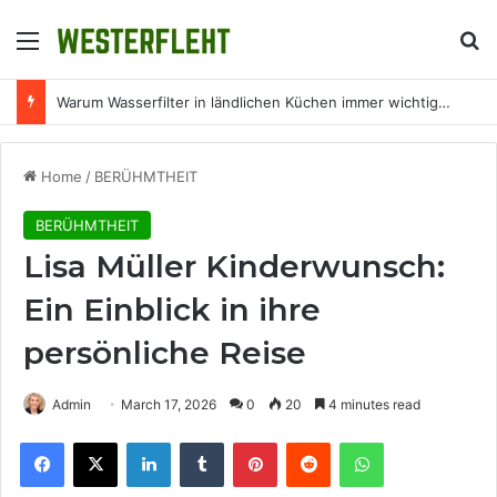
Menu
Se
Warum Wasserfilter in ländlichen Küchen immer wichtiger werden
Home
/
BERÜHMTHEIT
BERÜHMTHEIT
Lisa Müller Kinderwunsch:
Ein Einblick in ihre
persönliche Reise
Admin
March 17, 2026
0
20
4 minutes read
Facebook
X
LinkedIn
Tumblr
Pinterest
Reddit
WhatsApp