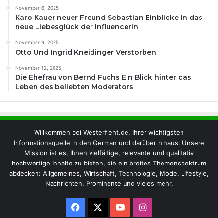
November 6, 2025
Karo Kauer neuer Freund Sebastian Einblicke in das
neue Liebesglück der Influencerin
November 9, 2025
Otto Und Ingrid Kneidinger Verstorben
November 12, 2025
Die Ehefrau von Bernd Fuchs Ein Blick hinter das
Leben des beliebten Moderators
Willkommen bei Westerfleht.de, Ihrer wichtigsten
Informationsquelle in den German und darüber hinaus. Unsere
Mission ist es, Ihnen vielfältige, relevante und qualitativ
hochwertige Inhalte zu bieten, die ein breites Themenspektrum
abdecken: Allgemeines, Wirtschaft, Technologie, Mode, Lifestyle,
Nachrichten, Prominente und vieles mehr.
Facebook
X
YouTube
Instagram