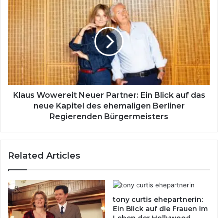
Klaus
Wowereit
Neuer
Partner:
Ein
Blick
auf
das
neue
Kapitel
Klaus Wowereit Neuer Partner: Ein Blick auf das
des
neue Kapitel des ehemaligen Berliner
ehemaligen
Regierenden Bürgermeisters
Berliner
Regierenden
Bürgermeisters
Related Articles
tony curtis ehepartnerin:
Ein Blick auf die Frauen im