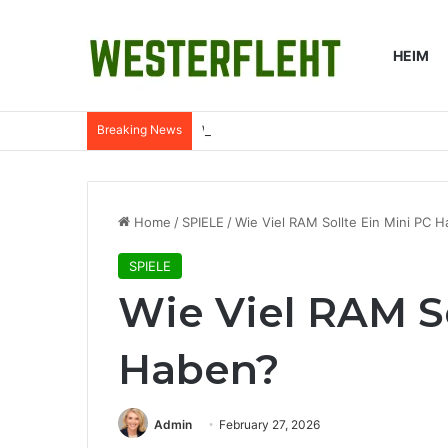
HEIM
Breaking News
Warum Wasserfilter in ländlichen Küch
Home
/
SPIELE
/
Wie Viel RAM Sollte Ein Mini PC 
SPIELE
Wie Viel RAM So
Haben?
Admin
February 27, 2026