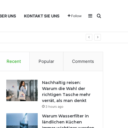
Sidebar
Search for
BER UNS
KONTAKT SIE UNS
Follow
Recent
Popular
Comments
Nachhaltig reisen:
Warum die Wahl der
richtigen Tasche mehr
verrät, als man denkt
3 hours ago
Warum Wasserfilter in
ländlichen Küchen