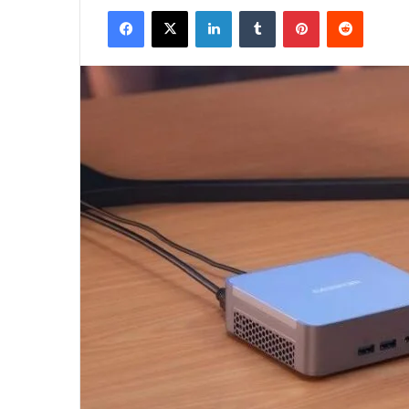
Facebook
X
LinkedIn
Tumblr
Pinterest
Reddit