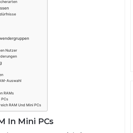
cherarten
ussen
dürfnisse
nwendergruppen
ten Nutzer
orderungen
g
en
RAM-Auswahl
gen RAMs
i PCs
ereich RAM Und Mini PCs
 In Mini PCs