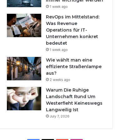
immer wichtiger werden
1 week ago
RevOps im Mittelstand:
Was Revenue
Operations für IT-
Unternehmen konkret
bedeutet
1 week ago
Wie wählt man eine
effiziente Straßenlampe
aus?
2 weeks ago
Warum Die Ruhige
Landschaft Rund Um
Westerfleht Keineswegs
Langweilig Ist
July 7, 2026