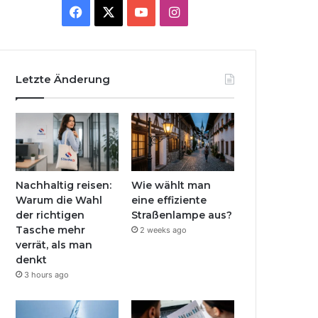
Facebook
X
YouTube
Instagram
Letzte Änderung
Nachhaltig reisen:
Wie wählt man
Warum die Wahl
eine effiziente
der richtigen
Straßenlampe aus?
Tasche mehr
2 weeks ago
verrät, als man
denkt
3 hours ago