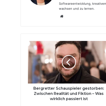
Softwareentwicklung, kreativem
wachsen und zu lernen.
Website
Bergretter
Schauspieler
gestorben:
Zwischen
Realität
und
Fiktion
–
Was
wirklich
Bergretter Schauspieler gestorben:
passiert
Zwischen Realität und Fiktion – Was
ist
wirklich passiert ist