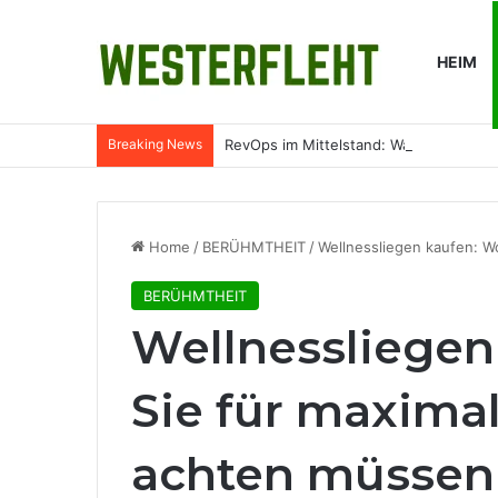
HEIM
Breaking News
RevOps im Mittelstand: Was Revenue O
Home
/
BERÜHMTHEIT
/
Wellnessliegen kaufen: W
BERÜHMTHEIT
Wellnessliegen
Sie für maxima
achten müssen