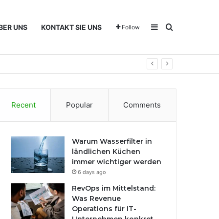
Sidebar
Search for
BER UNS
KONTAKT SIE UNS
Follow
Recent
Popular
Comments
Warum Wasserfilter in
ländlichen Küchen
immer wichtiger werden
6 days ago
RevOps im Mittelstand:
Was Revenue
Operations für IT-