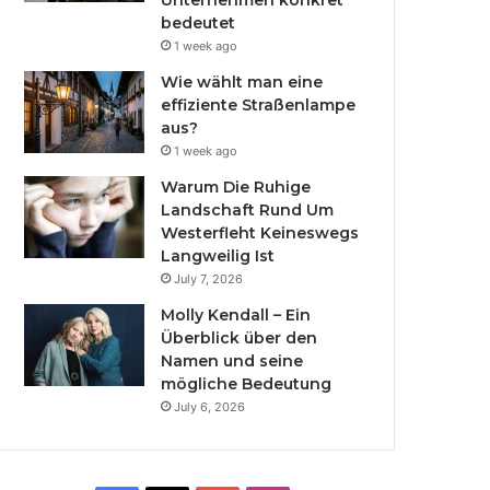
Unternehmen konkret
bedeutet
1 week ago
Wie wählt man eine
effiziente Straßenlampe
aus?
1 week ago
Warum Die Ruhige
Landschaft Rund Um
Westerfleht Keineswegs
Langweilig Ist
July 7, 2026
Molly Kendall – Ein
Überblick über den
Namen und seine
mögliche Bedeutung
July 6, 2026