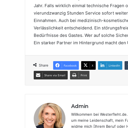
Jahr. Falls wirklich einmal technische Fragen o
vierundzwanzig Stunden Service sofort weiter.
Einnahmen. Auch bei medizinisch-kosmetische
Verlässlichkeit entscheidend. Ein störungsfreie
Bedürfnisse des Gastes. Wer auf solche Sicher
Ein starker Partner im Hintergrund macht den
Share
Facebook
X
LinkedIn
Share via Email
Print
Admin
Willkommen bei Westerfleht.de. 
um meine Leidenschaft, mein Fa
widme mich [Ihrem Beruf oder H