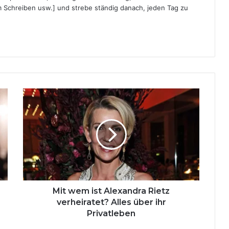
 Schreiben usw.] und strebe ständig danach, jeden Tag zu
Mit
wem
ist
Alexandra
Rietz
verheiratet?
Alles
über
ihr
Privatleben
Mit wem ist Alexandra Rietz
verheiratet? Alles über ihr
Privatleben