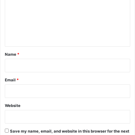
m
m
e
n
t
*
Name
*
Email
*
Website
Save my name, email, and website in this browser for the next