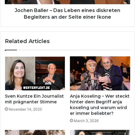
an
der
Jochen Baller – Das Leben eines diskreten
Seite
Begleiters an der Seite einer Ikone
einer
Ikone
Related Articles
Sven Kuntze Ein Journalist
Anja Koseling – Wer steckt
mit prägnanter Stimme
hinter dem Begriff anja
koseling und warum wird
November 14, 2025
er immer beliebter?
March 3, 2026