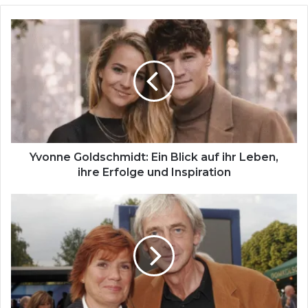
Yvonne
Goldschmidt:
Ein
Blick
auf
ihr
Leben,
ihre
Erfolge
und
Yvonne Goldschmidt: Ein Blick auf ihr Leben,
Inspiration
ihre Erfolge und Inspiration
Jochen
Baller
–
Das
Leben
eines
diskreten
Begleiters