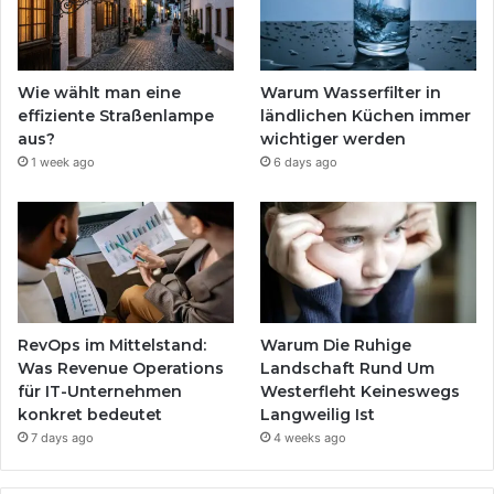
Wie wählt man eine
Warum Wasserfilter in
effiziente Straßenlampe
ländlichen Küchen immer
aus?
wichtiger werden
1 week ago
6 days ago
RevOps im Mittelstand:
Warum Die Ruhige
Was Revenue Operations
Landschaft Rund Um
für IT-Unternehmen
Westerfleht Keineswegs
konkret bedeutet
Langweilig Ist
7 days ago
4 weeks ago