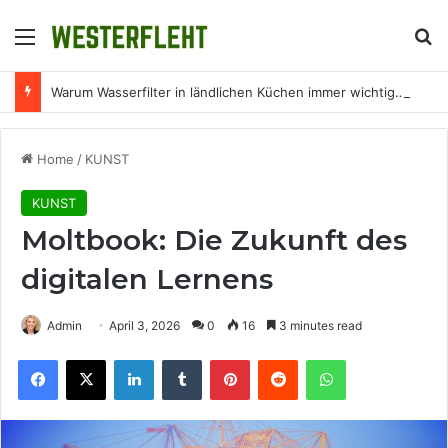
Menu
Se
Warum Wasserfilter in ländlichen Küchen immer wichtiger werden
Home
/
KUNST
KUNST
Moltbook: Die Zukunft des
digitalen Lernens
Admin
April 3, 2026
0
16
3 minutes read
Facebook
X
LinkedIn
Tumblr
Pinterest
Reddit
WhatsApp