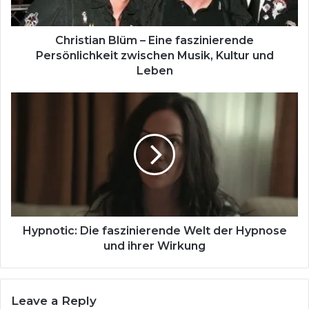
Musik,
Kultur
und
Christian Blüm – Eine faszinierende
Leben
Persönlichkeit zwischen Musik, Kultur und
Leben
Hypnotic:
Die
faszinierende
Welt
der
Hypnose
und
ihrer
Wirkung
Hypnotic: Die faszinierende Welt der Hypnose
und ihrer Wirkung
Leave a Reply