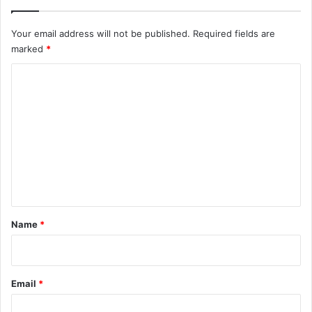
Your email address will not be published.
Required fields are
marked
*
C
o
m
m
e
n
t
*
Name
*
Email
*