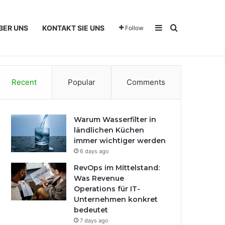
Sidebar
Search for
BER UNS
KONTAKT SIE UNS
Follow
Recent
Popular
Comments
Warum Wasserfilter in
ländlichen Küchen
immer wichtiger werden
6 days ago
RevOps im Mittelstand:
Was Revenue
Operations für IT-
Unternehmen konkret
bedeutet
7 days ago