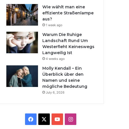
Wie wählt man eine
effiziente Straßenlampe
aus?
1 week ago
Warum Die Ruhige
Landschaft Rund Um
Westerfleht Keineswegs
Langweilig Ist
4 weeks ago
Molly Kendall – Ein
Überblick über den
Namen und seine
mögliche Bedeutung
July 6, 2026
Facebook
X
YouTube
Instagram