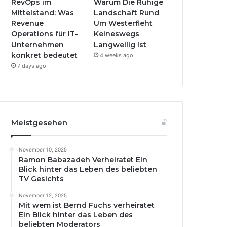
RevOps im
Warum Die Ruhige
Mittelstand: Was
Landschaft Rund
Revenue
Um Westerfleht
Operations für IT-
Keineswegs
Unternehmen
Langweilig Ist
konkret bedeutet
4 weeks ago
7 days ago
Meistgesehen
November 10, 2025
Ramon Babazadeh Verheiratet Ein
Blick hinter das Leben des beliebten
TV Gesichts
November 12, 2025
Mit wem ist Bernd Fuchs verheiratet
Ein Blick hinter das Leben des
beliebten Moderators