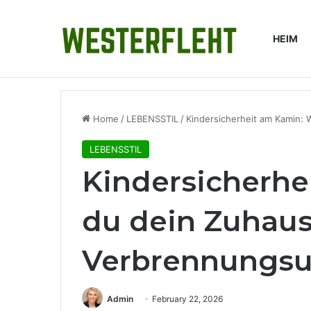
HEIM
Breaking News
RevOps im Mittelstand: Was Revenue O
Home
/
LEBENSSTIL
/
Kindersicherheit am Kamin: 
LEBENSSTIL
Kindersicherhe
du dein Zuhaus
Verbrennungsun
Admin
February 22, 2026