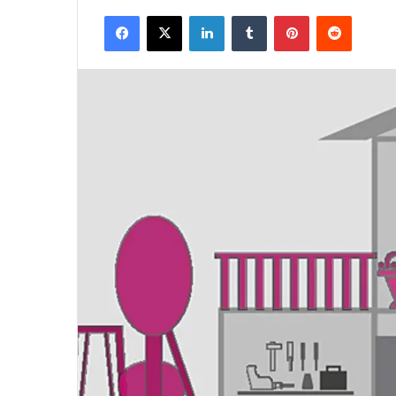
Facebook
X
LinkedIn
Tumblr
Pinterest
Reddit