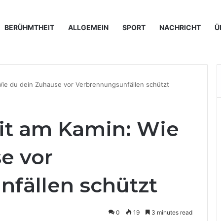
BERÜHMTHEIT
ALLGEMEIN
SPORT
NACHRICHT
Ü
perations für IT-Unternehmen konkret bedeutet
Wie du dein Zuhause vor Verbrennungsunfällen schützt
it am Kamin: Wie
e vor
fällen schützt
0
19
3 minutes read