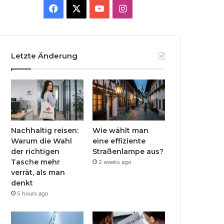
Facebook
X
YouTube
Instagram
Letzte Änderung
Nachhaltig reisen:
Wie wählt man
Warum die Wahl
eine effiziente
der richtigen
Straßenlampe aus?
Tasche mehr
2 weeks ago
verrät, als man
denkt
5 hours ago