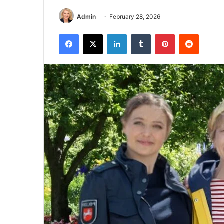
Admin
February 28, 2026
Facebook
X
LinkedIn
Tumblr
Pinterest
Reddit