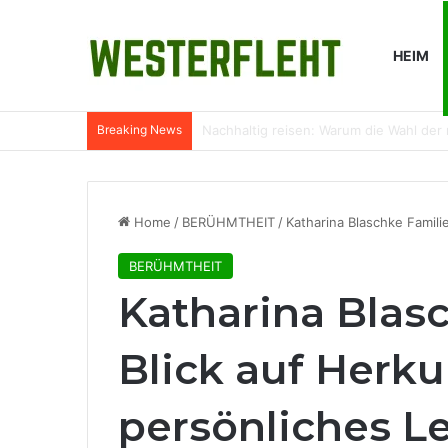
HEIM
Breaking News
Warum Wasserfilter in ländlichen Küch
Home
/
BERÜHMTHEIT
/
Katharina Blaschke Famili
BERÜHMTHEIT
Katharina Blasc
Blick auf Herku
persönliches L