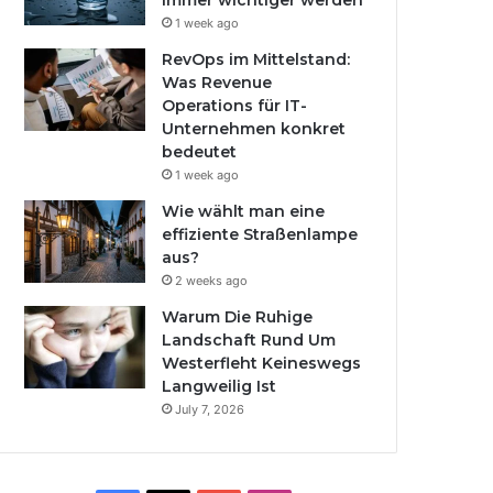
immer wichtiger werden
1 week ago
RevOps im Mittelstand:
Was Revenue
Operations für IT-
Unternehmen konkret
bedeutet
1 week ago
Wie wählt man eine
effiziente Straßenlampe
aus?
2 weeks ago
Warum Die Ruhige
Landschaft Rund Um
Westerfleht Keineswegs
Langweilig Ist
July 7, 2026