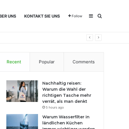
Sidebar
Search for
BER UNS
KONTAKT SIE UNS
Follow
Recent
Popular
Comments
Nachhaltig reisen:
Warum die Wahl der
richtigen Tasche mehr
verrät, als man denkt
5 hours ago
Warum Wasserfilter in
ländlichen Küchen