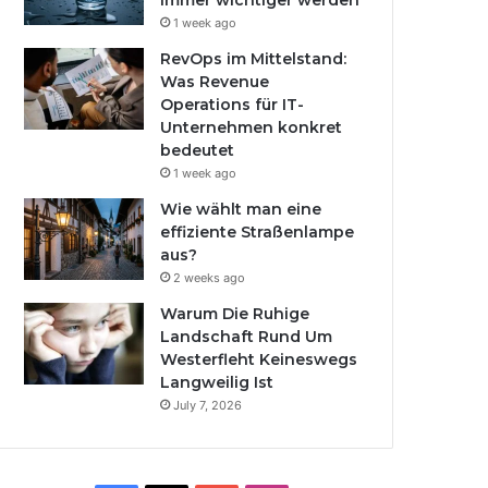
immer wichtiger werden
1 week ago
RevOps im Mittelstand:
Was Revenue
Operations für IT-
Unternehmen konkret
bedeutet
1 week ago
Wie wählt man eine
effiziente Straßenlampe
aus?
2 weeks ago
Warum Die Ruhige
Landschaft Rund Um
Westerfleht Keineswegs
Langweilig Ist
July 7, 2026