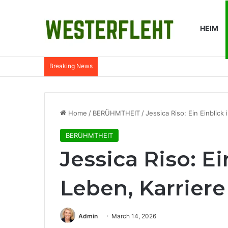
HEIM
Breaking News
Warum Wasserfilter in ländlichen Küch
Home
/
BERÜHMTHEIT
/
Jessica Riso: Ein Einblick
BERÜHMTHEIT
Jessica Riso: Ei
Leben, Karriere
Admin
March 14, 2026