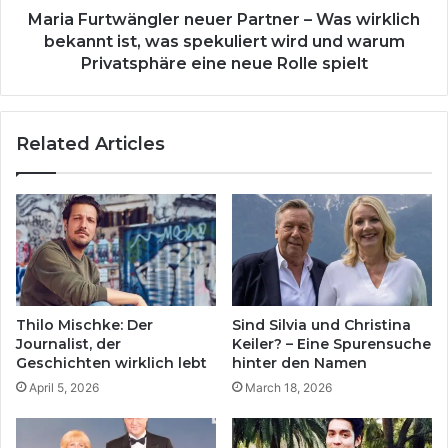
was
Maria Furtwängler neuer Partner – Was wirklich
spekuliert
bekannt ist, was spekuliert wird und warum
wird
Privatsphäre eine neue Rolle spielt
und
warum
Privatsphäre
Related Articles
eine
neue
Rolle
spielt
Thilo Mischke: Der
Sind Silvia und Christina
Journalist, der
Keiler? – Eine Spurensuche
Geschichten wirklich lebt
hinter den Namen
April 5, 2026
March 18, 2026