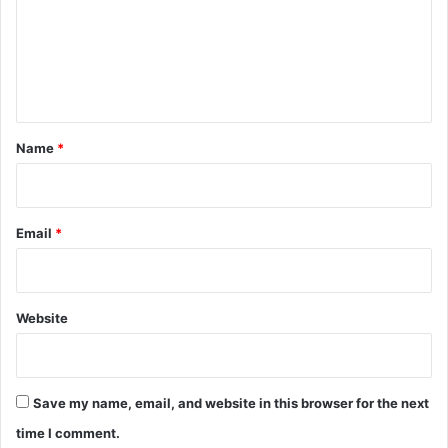
m
e
n
t
*
Name
*
Email
*
Website
Save my name, email, and website in this browser for the next
time I comment.