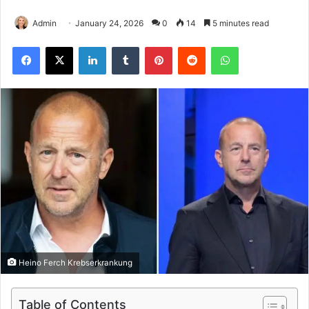
Admin
January 24, 2026
0
14
5 minutes read
Facebook
X
LinkedIn
Tumblr
Pinterest
Reddit
WhatsApp
Heino Ferch Krebserkrankung
Table of Contents