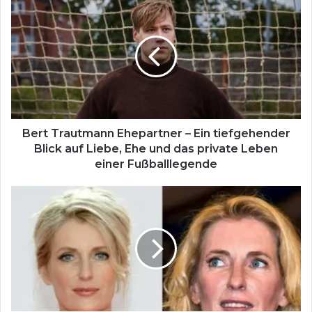
Trautmann
Ehepartner
–
Ein
tiefgehender
Blick
auf
Liebe,
Ehe
Bert Trautmann Ehepartner – Ein tiefgehender
und
Blick auf Liebe, Ehe und das private Leben
das
einer Fußballlegende
private
Leben
Maria
einer
Furtwängler
Fußballlegende
neuer
Partner
–
Was
wirklich
bekannt
ist,