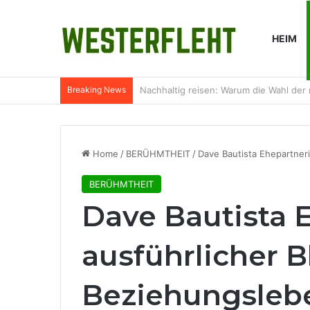
HEIM
Breaking News
Warum Wasserfilter in ländlichen Küch
Home
/
BERÜHMTHEIT
/
Dave Bautista Ehepartneri
BERÜHMTHEIT
Dave Bautista 
ausführlicher B
Beziehungsleb