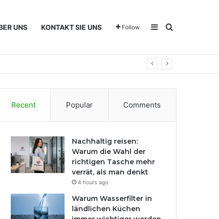
Sidebar
Search for
BER UNS
KONTAKT SIE UNS
Follow
Recent
Popular
Comments
Nachhaltig reisen:
Warum die Wahl der
richtigen Tasche mehr
verrät, als man denkt
4 hours ago
Warum Wasserfilter in
ländlichen Küchen