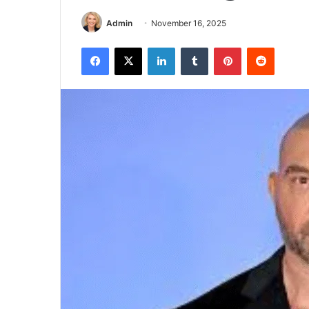
Admin
November 16, 2025
Facebook
X
LinkedIn
Tumblr
Pinterest
Reddit