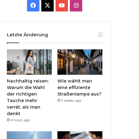
Facebook
X
YouTube
Instagram
Letzte Änderung
Nachhaltig reisen:
Wie wählt man
Warum die Wahl
eine effiziente
der richtigen
Straßenlampe aus?
Tasche mehr
2 weeks ago
verrät, als man
denkt
4 hours ago