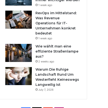
immer wichtiger werden
1 week ago
RevOps im Mittelstand:
Was Revenue
Operations für IT-
Unternehmen konkret
bedeutet
1 week ago
Wie wählt man eine
effiziente Straßenlampe
aus?
2 weeks ago
Warum Die Ruhige
Landschaft Rund Um
Westerfleht Keineswegs
Langweilig Ist
July 7, 2026