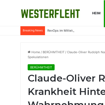
HEIM
Breaking News
RevOps im Mittelstand: Was Revenue O
Home
/
BERÜHMTHEIT
/
Claude-Oliver Rudolph N
Spekulationen
BERÜHMTHEIT
Claude-Oliver 
Krankheit Hint
Wahrnehmung u