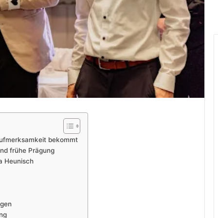
 Aufmerksamkeit bekommt
und frühe Prägung
ja Heunisch
ägen
ng