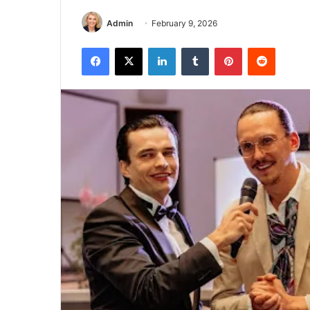
Admin
February 9, 2026
Facebook
X
LinkedIn
Tumblr
Pinterest
Reddit