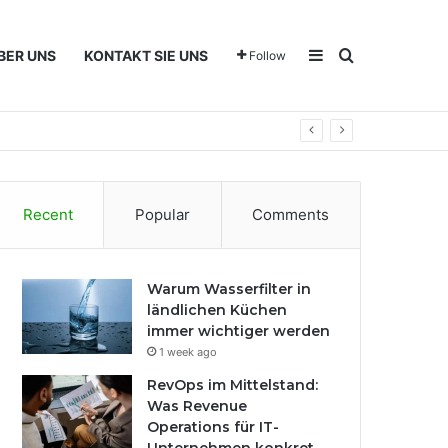
Sidebar
Search for
BER UNS
KONTAKT SIE UNS
Follow
Recent
Popular
Comments
Warum Wasserfilter in
ländlichen Küchen
immer wichtiger werden
1 week ago
RevOps im Mittelstand:
Was Revenue
Operations für IT-