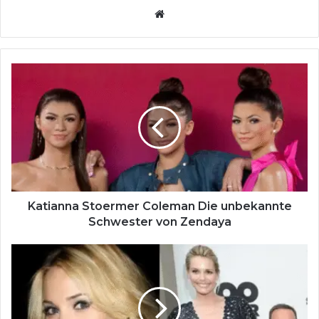
Website
Katianna
Stoermer
Coleman
Die
unbekannte
Schwester
von
Zendaya
Katianna Stoermer Coleman Die unbekannte
Schwester von Zendaya
Leslie
Knipfing
Die
stille
Schwester