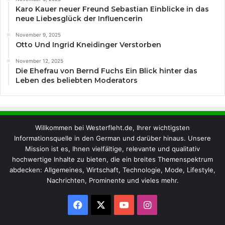
Karo Kauer neuer Freund Sebastian Einblicke in das
neue Liebesglück der Influencerin
November 9, 2025
Otto Und Ingrid Kneidinger Verstorben
November 12, 2025
Die Ehefrau von Bernd Fuchs Ein Blick hinter das
Leben des beliebten Moderators
Willkommen bei Westerfleht.de, Ihrer wichtigsten
Informationsquelle in den German und darüber hinaus. Unsere
Mission ist es, Ihnen vielfältige, relevante und qualitativ
hochwertige Inhalte zu bieten, die ein breites Themenspektrum
abdecken: Allgemeines, Wirtschaft, Technologie, Mode, Lifestyle,
Nachrichten, Prominente und vieles mehr.
Facebook
X
YouTube
Instagram