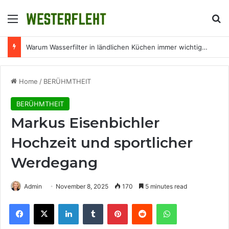
Menu
Se
Warum Wasserfilter in ländlichen Küchen immer wichtiger werden
Home
/
BERÜHMTHEIT
BERÜHMTHEIT
Markus Eisenbichler
Hochzeit und sportlicher
Werdegang
Admin
November 8, 2025
170
5 minutes read
Facebook
X
LinkedIn
Tumblr
Pinterest
Reddit
WhatsApp